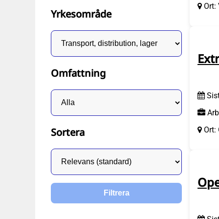
Ort:
Yrkesområde
Ext
Omfattning
Sis
Arb
Ort:
Sortera
Ope