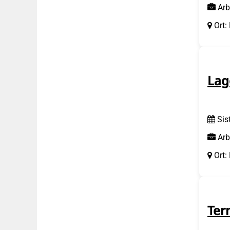
Arb
Ort:
Lag
Sis
Arb
Ort:
Ter