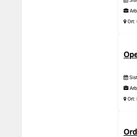
Sis
Arb
Ort:
Ope
Sis
Arb
Ort:
Ord