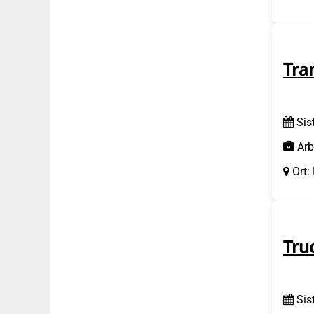
Tra
Sis
Arb
Ort:
Tru
Sis