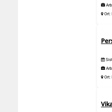
Arb
Ort:
Per
Sis
Arb
Ort:
Vik