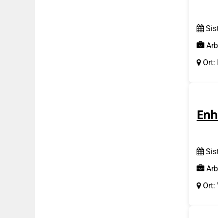
Sis
Arb
Ort:
Enh
Sis
Arb
Ort: