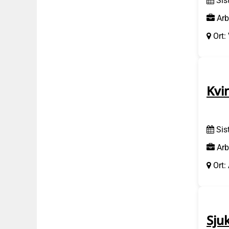
Sis
Arb
Ort:
Kvi
Sis
Arb
Ort:
Sju