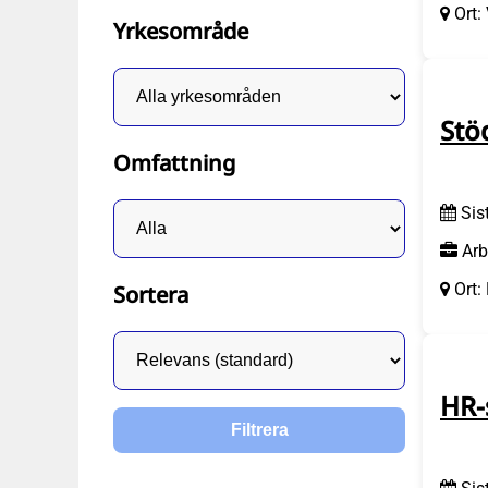
Ort:
Yrkesområde
Stö
Omfattning
Sis
Arb
Ort:
Sortera
HR-