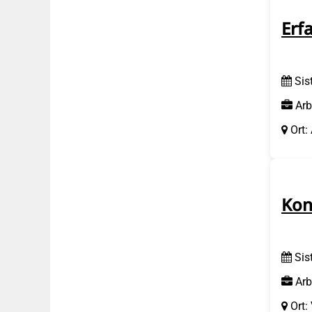
Erf
Sis
Arb
Ort:
Kon
Sis
Arb
Ort: