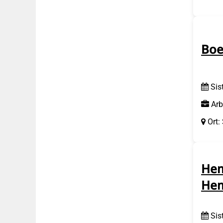
Boe
Sis
Arb
Ort:
Hem
Hem
Sis